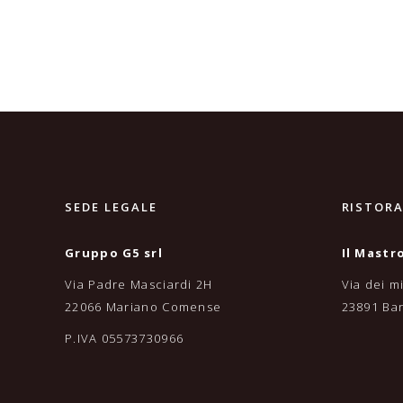
SEDE LEGALE
RISTOR
Gruppo G5 srl
Il Mastr
Via Padre Masciardi 2H
Via dei mi
22066 Mariano Comense
23891 Ba
P.IVA 05573730966