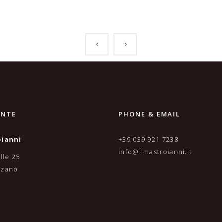
ANTE
PHONE & EMAIL
oianni
+39 039 921 7238
info@ilmastroianni.it
lle 25
rzanò