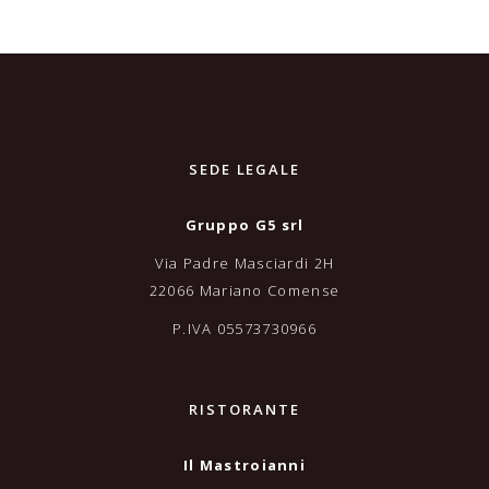
SEDE LEGALE
Gruppo G5 srl
Via Padre Masciardi 2H
22066 Mariano Comense
P.IVA 05573730966
RISTORANTE
Il Mastroianni